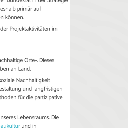
der Bundesrat in der Strategie
eshalb primär auf
en können.
er Projektaktivitäten im
hhaltige Orte». Dieses
eben an Land.
soziale Nachhaltigkeit
estaltung und langfristigen
oden für die partizipative
 unseres Lebensraums. Die
Baukultur
und in