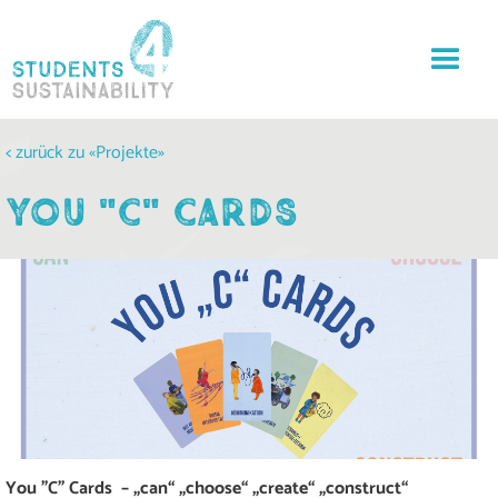
< zurück zu «Projekte»
YOU "C" CARDS
You "C" Cards – „can“ „choose“ „create“ „construct“