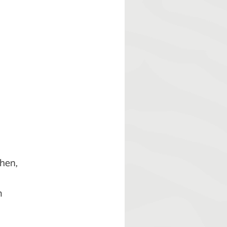
chen,
m