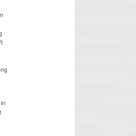
in
g
ft
ung
 in
t