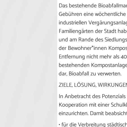
Das bestehende Bioabfallman
Gebühren eine wöchentliche 
industriellen Vergärungsanla
Familiengärten der Stadt ha
und am Rande des Siedlungsg
der Bewohner*innen Kompost 
Entfernung nicht mehr als 400
bestehenden Kompostanlagen 
dar, Bioabfall zu verwerten.
ZIELE, LÖSUNG, WIRKUNGE
In Anbetracht des Potenzials
Kooperation mit einer Schul
einzurichten. Damit beabsicht
• für die Verbreitung städti