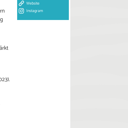
Website
ern
Instagram
ag
ärkt
023).