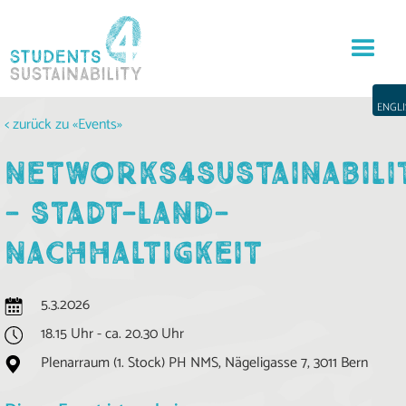
ENGLI
< zurück zu «Events»
NETWORKS4SUSTAINABILI
- STADT-LAND-
NACHHALTIGKEIT
5.3.2026
18.15 Uhr - ca. 20.30 Uhr
Plenarraum (1. Stock) PH NMS, Nägeligasse 7, 3011 Bern